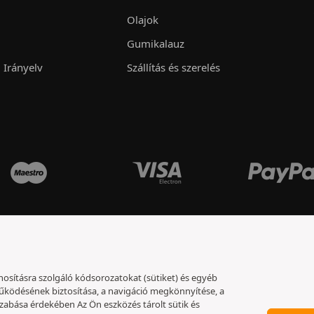
Olajok
Gumikalauz
 Irányelv
Szállítás és szerelés
nosításra szolgáló kódsorozatokat (sütiket) és egyéb
ködésének biztosítása, a navigáció megkönnyítése, a
szabása érdekében Az Ön eszközés tárolt sütik és