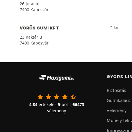
26 Jutai út
7400 Kaposvár
2 km
VÖRÖS GUMI KFT
23 Raktár u
7400 Kaposvár
GYORS LI
Biztosítás
Gumikalauz
4.84
értékelés
5
-ból |
66473
Vélemény
vélemény
Műhely felir
Impresszum