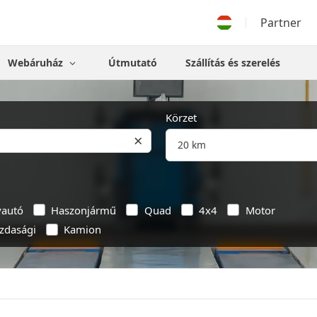
Partner
Webáruház
Útmutató
Szállítás és szerelés
Körzet
×
yautó
Haszonjármű
Quad
4x4
Motor
zdasági
Kamion