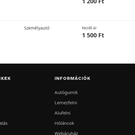
1 200
Ft
Személyautó
Kezdő ár
1 500
Ft
NKEK
INFORMÁCIÓK
Autógumik
Lemezfelni
Alufelni
atás
Hóláncok
Webáruház