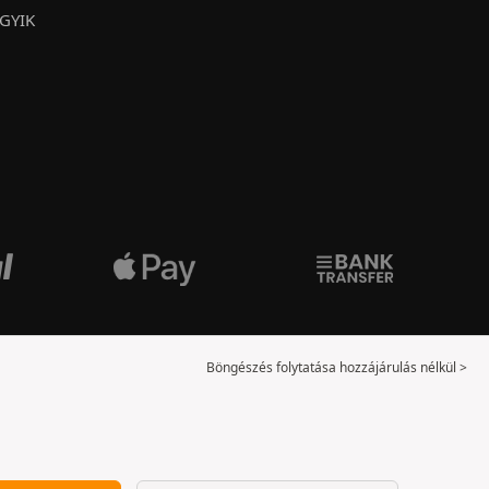
GYIK
Böngészés folytatása hozzájárulás nélkül >