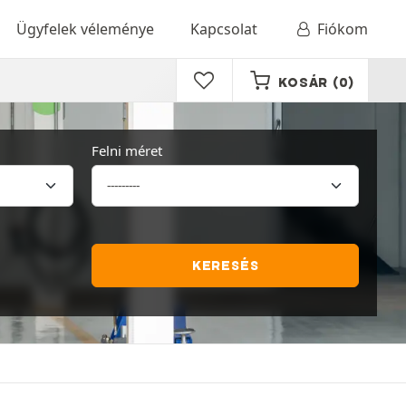
Ügyfelek véleménye
Kapcsolat
Fiókom
KOSÁR
(0)
Felni méret
KERESÉS