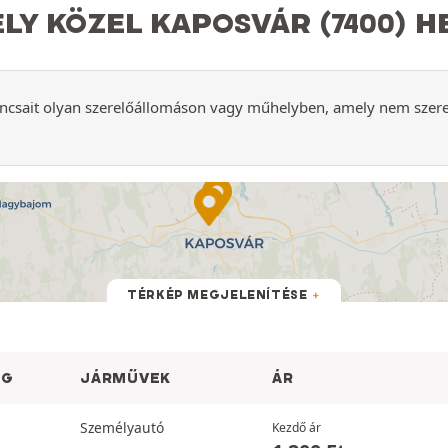
LY KÖZEL KAPOSVÁR (7400) 
ncsait olyan szerelőállomáson vagy műhelyben, amely nem szerepe
TÉRKÉP MEGJELENÍTÉSE
ÁG
JÁRMŰVEK
ÁR
Személyautó
Kezdő ár