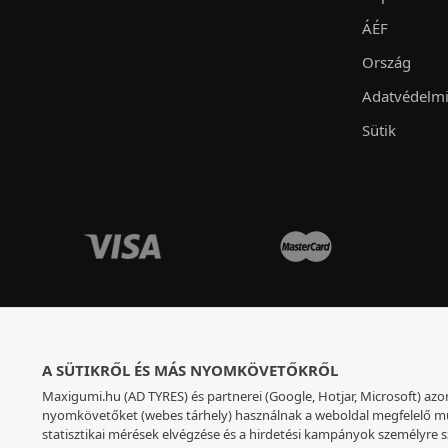
ÁÉF
Ország
Adatvédelmi
Sütik
A SÜTIKRŐL ÉS MÁS NYOMKÖVETŐKRŐL
Maxigumi.hu (AD TYRES) és partnerei (Google, Hotjar, Microsoft) azo
nyomkövetőket (webes tárhely) használnak a weboldal megfelelő mű
statisztikai mérések elvégzése és a hirdetési kampányok személyre 