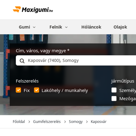
Gumi
Felnik
Hóláncok
Olajok
Cím, város, vagy megye
Felszerelés
Járműtípus
Fix
Lakóhely / munkahely
Személ
Mezőga
Főoldal
Gumifelszerelés
Somogy
Kaposvár