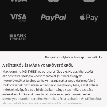
Böngészés folytatása hozzájárulás nélkül >
A SÜTIKRŐL ÉS MÁS NYOMKÖVETŐKRŐL
Maxigumi.hu (AD TYRES) és partnerei (Google, Hotjar, Microsoft)
azonosításra szolgáló kódsorozatokat (sütiket) és egyéb
nyomkövetőket (webes tárhely) használnak a weboldal megfelelő
működésének biztosítása, a navigáció megkönnyítése, a statisztikai
mérések elvégzése és a hirdetési kampányok személyre szabása
érdekében Az Ön eszközés tárolt sütik és egyéb nyomkövetők
személyes adatokat tartalmazhatnak. Ezért a szabadon és tájékozódás
alapján adott hozzájárulása nélkül az oldal működéséhez