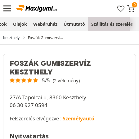
cok
Olajok
Webáruház
Útmutató
Szállítás és szerelés
Keszthely
Foszák Gumiszerví...
FOSZÁK GUMISZERVÍZ
KESZTHELY
5/5
(2 vélemény)
27/A Tapolcai u, 8360 Keszthely
06 30 927 0594
Felszerelés elvégezve :
Személyautó
Nyitvatartás