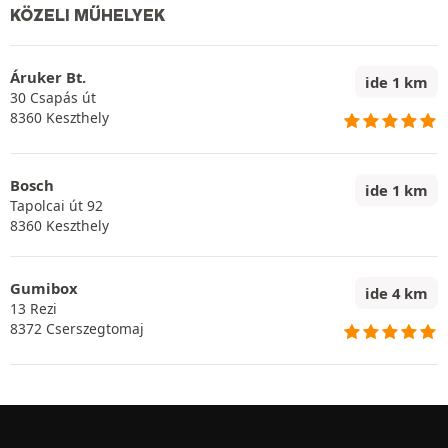
KÖZELI MŰHELYEK
Áruker Bt.
ide 1 km
30 Csapás út
8360 Keszthely
Bosch
ide 1 km
Tapolcai út 92
8360 Keszthely
Gumibox
ide 4 km
13 Rezi
8372 Cserszegtomaj