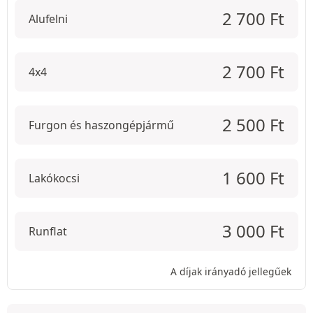
2 700
Ft
Alufelni
2 700
Ft
4x4
2 500
Ft
Furgon és haszongépjármű
1 600
Ft
Lakókocsi
3 000
Ft
Runflat
A díjak irányadó jellegűek