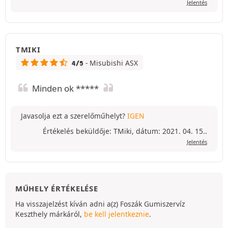
Jelentés
TMIKI
- Misubishi ASX
4/5
Minden ok *****
Javasolja ezt a szerelőműhelyt?
IGEN
Értékelés beküldője: TMiki, dátum: 2021. 04. 15..
Jelentés
MŰHELY ÉRTÉKELÉSE
Ha visszajelzést kíván adni a(z) Foszák Gumiszervíz
Keszthely márkáról,
be kell jelentkeznie
.