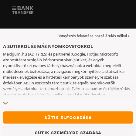
Böngészés folytatása hozzájárulás nélkül >
A SÜTIKRŐL ÉS MÁS NYOMKÖVETŐKRŐL
Maxigumi.hu (AD TYRES) és partnerei (Google, Hotjar, Microsoft)
azonosításra szolgáló kódsorozatokat (sütiket) és egyéb
nyomkövetőket (webes tárhely) használnak a weboldal megfelelő
működésének biztosítása, a navigáció megkönnyítése, a statisztikai
mérések elvégzése és a hirdetési kampányok személyre szabása
érdekében Az Ön eszközés tárolt sütik és egyéb nyomkövetők
személyes adatokat tartalmazhatnak. Ezért a szabadon és tájékozódás
alapján adott hozzájárulása nélkül az oldal működéséhez
elengedhetetlenek kivételével nem helyezünk el sütiket vagy más
nyomkövetőket az eszközén. Az Ön által választott beállításokat 6
hónapig őrizzük meg. A hozzájárulását bármikor visszavonhatja a
Sütik
és egyéb nyomkövetők
oldalon. Ön dönthet úgy, hogy a böngészést a
SÜTIK ELFOGADÁSA
sütik vagy más nyomkövetők elhelyezésének elfogadása nélkül
folytatja. A sütik elutasítása nem akadályozza meg a szolgáltatások
SÜTIK SZEMÉLYRE SZABÁSA
igénybe vételét AD TYRES. További információkért kérjük, lépjen a
Sütik