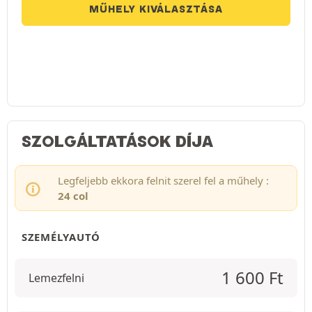
MŰHELY KIVÁLASZTÁSA
SZOLGÁLTATÁSOK DÍJA
Legfeljebb ekkora felnit szerel fel a műhely :
24 col
SZEMÉLYAUTÓ
1 600
Ft
Lemezfelni