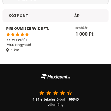
KÖZPONT
ÁR
Kezdő ár
PIRI GUMISZERVÍZ KFT.
1 000
Ft
33-35 Petõfi u
7500 Nagyatád
1 km
4.84
értékelés
5
-ból |
66345
vélemény