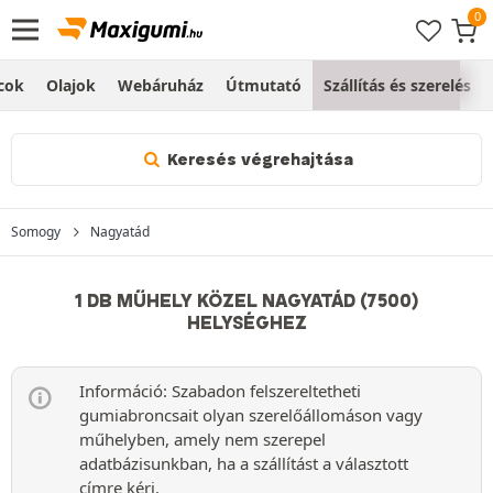
cok
Olajok
Webáruház
Útmutató
Szállítás és szerelés
Keresés végrehajtása
Somogy
Nagyatád
1 DB MŰHELY KÖZEL NAGYATÁD (7500)
HELYSÉGHEZ
Információ: Szabadon felszereltetheti
gumiabroncsait olyan szerelőállomáson vagy
műhelyben, amely nem szerepel
adatbázisunkban, ha a szállítást a választott
címre kéri.