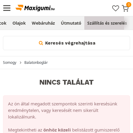
cok
Olajok
Webáruház
Útmutató
Szállítás és szerelés
Keresés végrehajtása
Somogy
Balatonboglár
NINCS TALÁLAT
Az ön által megadott szempontok szerinti keresésünk
eredménytelen, vagy keresését nem sikerült
lokalizálnunk.
Megtekintheti az
önhöz közeli
belistázott gumiszerelő