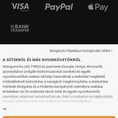
Böngészés folytatása hozzájárulás nélkül >
A SÜTIKRŐL ÉS MÁS NYOMKÖVETŐKRŐL
Maxigumi.hu (AD TYRES) és partnerei (Google, Hotjar, Microsoft)
azonosításra szolgáló kódsorozatokat (sütiket) és egyéb
nyomkövetőket (webes tárhely) használnak a weboldal megfelelő
működésének biztosítása, a navigáció megkönnyítése, a statisztikai
mérések elvégzése és a hirdetési kampányok személyre szabása
érdekében Az Ön eszközés tárolt sütik és egyéb nyomkövetők
személyes adatokat tartalmazhatnak. Ezért a szabadon és tájékozódás
alapján adott hozzájárulása nélkül az oldal működéséhez
elengedhetetlenek kivételével nem helyezünk el sütiket vagy más
nyomkövetőket az eszközén. Az Ön által választott beállításokat 6
hónapig őrizzük meg. A hozzájárulását bármikor visszavonhatja a
Sütik