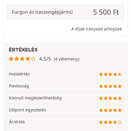
5 500
Ft
Furgon és haszongépjármű
A díjak irányadó jellegűek
ÉRTÉKELÉS
4,5/5
(4 vélemény)
Hozzáértés
Pontosság
Könnyű megközelíthetőség
Időpont egyeztetés
Ár/érték