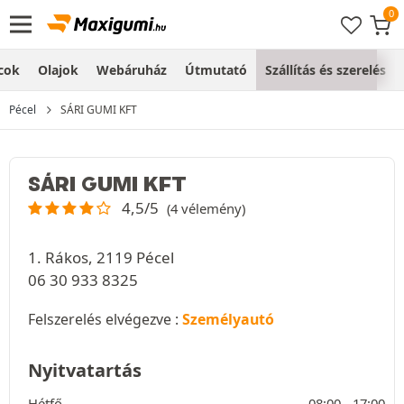
cok
Olajok
Webáruház
Útmutató
Szállítás és szerelés
Pécel
SÁRI GUMI KFT
SÁRI GUMI KFT
4,5/5
(4 vélemény)
1. Rákos, 2119 Pécel
06 30 933 8325
Felszerelés elvégezve :
Személyautó
Nyitvatartás
Hétfő
08:00 -
17:00