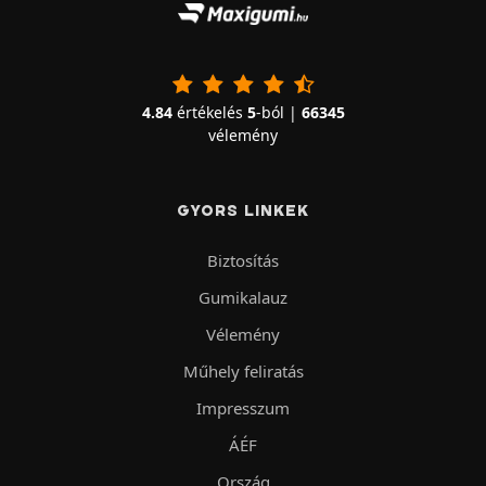
4.84
értékelés
5
-ból |
66345
vélemény
GYORS LINKEK
Biztosítás
Gumikalauz
Vélemény
Műhely feliratás
Impresszum
ÁÉF
Ország