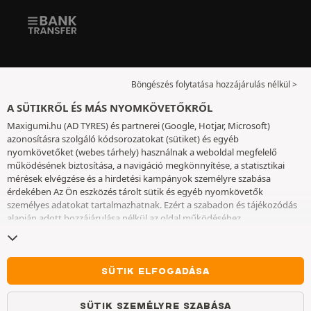
Böngészés folytatása hozzájárulás nélkül >
A SÜTIKRŐL ÉS MÁS NYOMKÖVETŐKRŐL
Maxigumi.hu (AD TYRES) és partnerei (Google, Hotjar, Microsoft)
azonosításra szolgáló kódsorozatokat (sütiket) és egyéb
nyomkövetőket (webes tárhely) használnak a weboldal megfelelő
működésének biztosítása, a navigáció megkönnyítése, a statisztikai
mérések elvégzése és a hirdetési kampányok személyre szabása
érdekében Az Ön eszközés tárolt sütik és egyéb nyomkövetők
személyes adatokat tartalmazhatnak. Ezért a szabadon és tájékozódás
alapján adott hozzájárulása nélkül az oldal működéséhez
elengedhetetlenek kivételével nem helyezünk el sütiket vagy más
nyomkövetőket az eszközén. Az Ön által választott beállításokat 6
hónapig őrizzük meg. A hozzájárulását bármikor visszavonhatja a
Sütik
és egyéb nyomkövetők
oldalon. Ön dönthet úgy, hogy a böngészést a
SÜTIK ELFOGADÁSA
sütik vagy más nyomkövetők elhelyezésének elfogadása nélkül
folytatja. A sütik elutasítása nem akadályozza meg a szolgáltatások
SÜTIK SZEMÉLYRE SZABÁSA
igénybe vételét AD TYRES. További információkért kérjük, lépjen a
Sütik