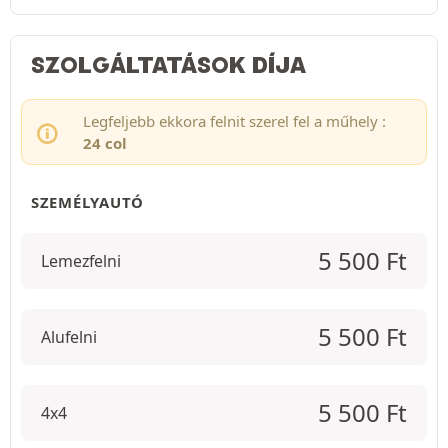
SZOLGÁLTATÁSOK DÍJA
Legfeljebb ekkora felnit szerel fel a műhely :
24 col
SZEMÉLYAUTÓ
5 500
Ft
Lemezfelni
5 500
Ft
Alufelni
5 500
Ft
4x4