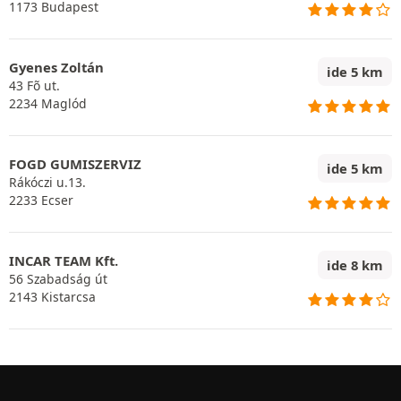
1173 Budapest
Gyenes Zoltán
ide 5 km
43 Fõ ut.
2234 Maglód
FOGD GUMISZERVIZ
ide 5 km
Rákóczi u.13.
2233 Ecser
INCAR TEAM Kft.
ide 8 km
56 Szabadság út
2143 Kistarcsa