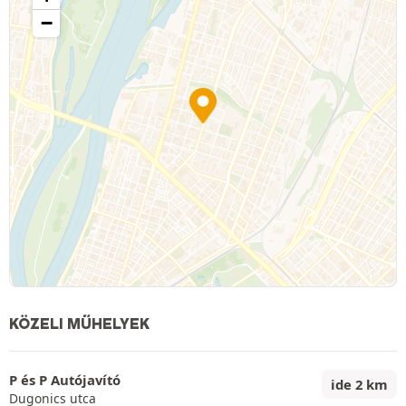
−
KÖZELI MŰHELYEK
P és P Autójavító
ide 2 km
Dugonics utca