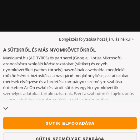
Böngészés folytatása hozzájárulás nélkül >
A SÜTIKRŐL ÉS MÁS NYOMKÖVETŐKRŐL
Maxigumi.hu (AD TYRES) és partnerei (Google, Hotjar, Microsoft)
azonosításra szolgáló kódsorozatokat (sütiket) és egyéb
nyomkövetőket (webes tárhely) használnak a weboldal megfelelő
működésének biztosítása, a navigáció megkönnyítése, a statisztikai
mérések elvégzése és a hirdetési kampányok személyre szabása
érdekében Az Ön eszközés tárolt sütik és egyéb nyomkövetők
személyes adatokat tartalmazhatnak. Ezért a szabadon és tájékozódás
alapján adott hozzájárulása nélkül az oldal működéséhez
elengedhetetlenek kivételével nem helyezünk el sütiket vagy más
nyomkövetőket az eszközén. Az Ön által választott beállításokat 6
hónapig őrizzük meg. A hozzájárulását bármikor visszavonhatja a
Sütik
és egyéb nyomkövetők
oldalon. Ön dönthet úgy, hogy a böngészést a
SÜTIK ELFOGADÁSA
sütik vagy más nyomkövetők elhelyezésének elfogadása nélkül
folytatja. A sütik elutasítása nem akadályozza meg a szolgáltatások
SÜTIK SZEMÉLYRE SZABÁSA