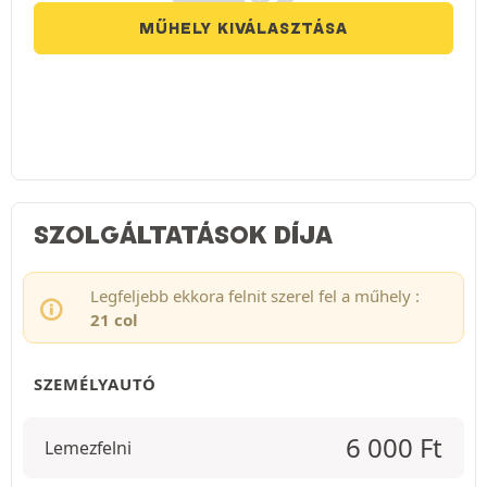
MŰHELY KIVÁLASZTÁSA
SZOLGÁLTATÁSOK DÍJA
Legfeljebb ekkora felnit szerel fel a műhely :
21 col
SZEMÉLYAUTÓ
6 000
Ft
Lemezfelni