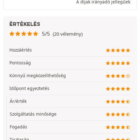
A díjak irányadó jellegűek
ÉRTÉKELÉS
5/5
(20 vélemény)
Hozzáértés
Pontosság
Könnyű megközelíthetőség
Időpont egyeztetés
Ár/érték
Szolgáltatás minősége
Fogadás
Tisztaság