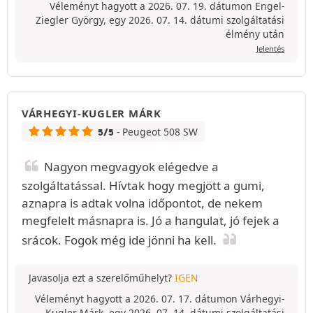
Véleményt hagyott a 2026. 07. 19. dátumon Engel-
Ziegler György, egy 2026. 07. 14. dátumi szolgáltatási
élmény után
Jelentés
VÁRHEGYI-KUGLER MÁRK
- Peugeot 508 SW
5/5
Nagyon megvagyok elégedve a
szolgáltatással. Hívtak hogy megjött a gumi,
aznapra is adtak volna időpontot, de nekem
megfelelt másnapra is. Jó a hangulat, jó fejek a
srácok. Fogok még ide jönni ha kell.
Javasolja ezt a szerelőműhelyt?
IGEN
Véleményt hagyott a 2026. 07. 17. dátumon Várhegyi-
Kugler Márk, egy 2026. 07. 14. dátumi szolgáltatási