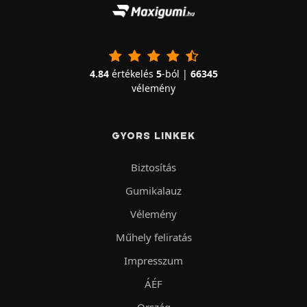
4.84
értékelés
5
-ból |
66345
vélemény
GYORS LINKEK
Biztosítás
Gumikalauz
Vélemény
Műhely feliratás
Impresszum
ÁÉF
Ország